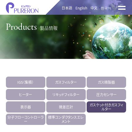
日本語
English
中文
한국어
Products
製品情報
IGS（集積）
ガスフィルター
ガス精製器
ヒーター
リキッドフィルター
圧力センサー
ガスケット付きガスフィ
表示器
微差圧計
ルター
分子フローコントローラ
標準コンダクタンスエレ
ー
メント