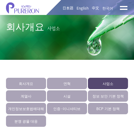
日本語
English
中文
한국어
회사개요
사업소
회사개요
연혁
사업소
계열사
시설
정보 보안 기본 정책
개인정보보호법에대해
인증·이니셔티브
BCP 기본 정책
분쟁 광물 대응