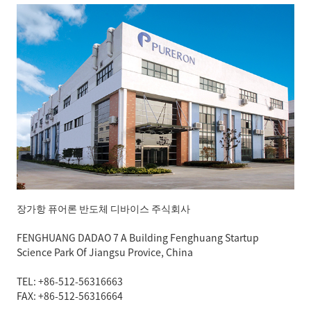
장가항 퓨어론 반도체 디바이스 주식회사
FENGHUANG DADAO 7 A Building Fenghuang Startup
Science Park Of Jiangsu Provice, China
TEL: +86-512-56316663
FAX: +86-512-56316664