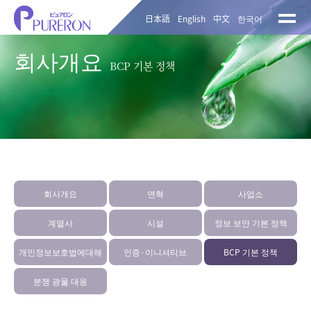
日本語
English
中文
한국어
회사개요
BCP 기본 정책
회사개요
연혁
사업소
계열사
시설
정보 보안 기본 정책
개인정보보호법에대해
인증·이니셔티브
BCP 기본 정책
분쟁 광물 대응