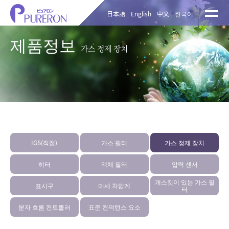
日本語
English
中文
한국어
제품정보
가스 정제 장치
IGS(직접)
가스 필터
가스 정제 장치
히터
액체 필터
압력 센서
개스킷이 있는 가스 필
표시구
미세 차압계
터
분자 흐름 컨트롤러
표준 컨덕턴스 요소